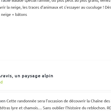
 facile
Balade spécial famille, du plus petit au plus grand, venez
rir la neige, les traces d’animaux et s’essayer au cuculuge ! Dè
 neige + bâtons
Aravis, un paysage alpin
nd
yen
Cette randonnée sera l’occasion de découvrir la Chaîne des 
tétras lyre et chamois… Sans oublier l’histoire du reblochon. 