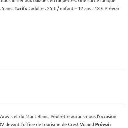
 nous initier aux balades en raquettes. Une sortie ludique
s 5 ans.
Tarifs :
adulte : 25 € / enfant – 12 ans : 18 € Prévoir
Aravis et du Mont Blanc. Peut-être aurons-nous l’occasion
RDV devant l’office de tourisme de Crest Voland
Prévoir