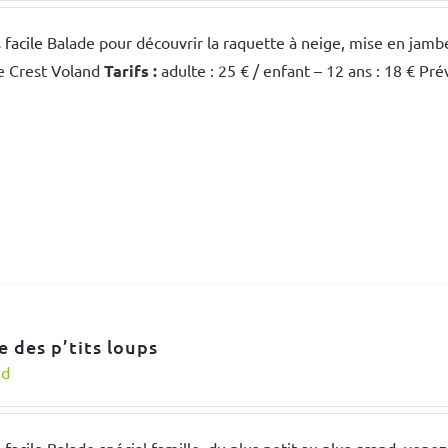
 facile
Balade pour découvrir la raquette à neige, mise en jambe
e Crest Voland
Tarifs :
adulte : 25 € / enfant – 12 ans : 18 € Pr
e des p’tits loups
nd