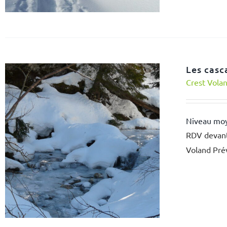
Les casc
Crest Vola
Niveau mo
RDV devant
Voland Prév