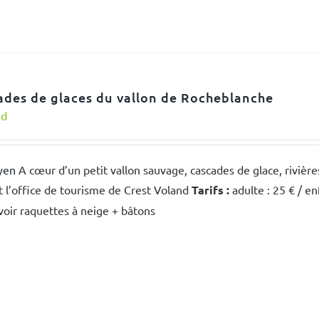
ades de glaces du vallon de Rocheblanche
nd
yen
A cœur d’un petit vallon sauvage, cascades de glace, riviè
 l’office de tourisme de Crest Voland
Tarifs :
adulte : 25 € / en
oir raquettes à neige + bâtons