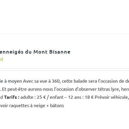
 enneigés du Mont Bisanne
nd
ile à moyen
Avec sa vue à 360, cette balade sera l’occasion de d
 Et peut-être aurons-nous l’occasion d’observer tétras lyre, h
nd
Tarifs :
adulte : 25 € / enfant – 12 ans : 18 € Prévoir véhicul
évoir raquettes à neige + bâtons