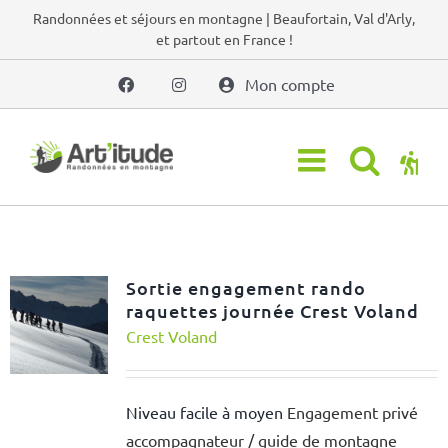
Passer
Randonnées et séjours en montagne | Beaufortain, Val d'Arly,
et partout en France !
au
contenu
Mon compte
Sortie engagement rando
raquettes journée Crest Voland
Crest Voland
Niveau facile à moyen
Engagement privé
accompagnateur / guide de montagne