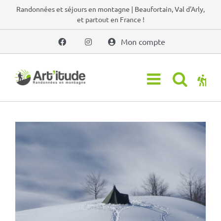
Passer
Randonnées et séjours en montagne | Beaufortain, Val d'Arly,
et partout en France !
au
contenu
Mon compte