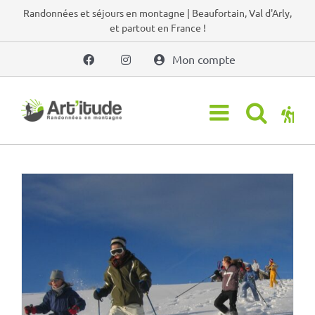
Passer
Randonnées et séjours en montagne | Beaufortain, Val d'Arly,
et partout en France !
au
contenu
Mon compte