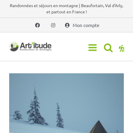
Passer
Randonnées et séjours en montagne | Beaufortain, Val d'Arly,
et partout en France !
au
contenu
Mon compte