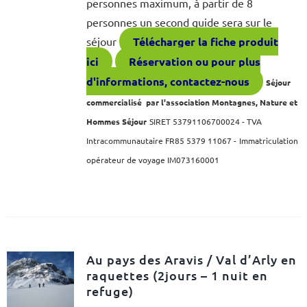
personnes maximum, à partir de 8
personnes un second guide sera sur le
séjour
Télécharger la fiche produit
ici
Réservation ou pour plus
d'informations, contactez-nous
Séjour
commercialisé par l'association Montagnes, Nature et
Hommes Séjour
SIRET 53791106700024 - TVA
Intracommunautaire FR85 5379 11067 -
Immatriculation
opérateur de voyage IM073160001
Au pays des Aravis / Val d’Arly en
raquettes (2jours – 1 nuit en
refuge)