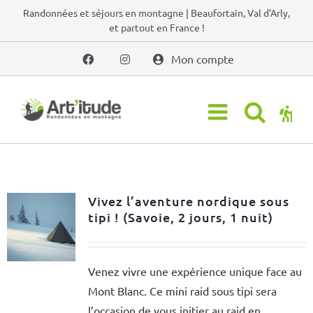
Passer
Randonnées et séjours en montagne | Beaufortain, Val d'Arly,
et partout en France !
au
contenu
Mon compte
Vivez l’aventure nordique sous
tipi ! (Savoie, 2 jours, 1 nuit)
Venez vivre une expérience unique face au
Mont Blanc. Ce mini raid sous tipi sera
l’occasion de vous initier au raid en