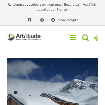
Passer
Randonnées et séjours en montagne | Beaufortain, Val d'Arly,
et partout en France !
au
contenu
Mon compte