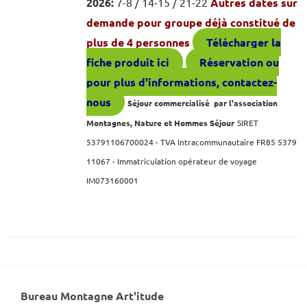
2026:
7-8 / 14-15 / 21-22
Autres dates sur
demande pour groupe déjà constitué de
plus de 4 personnes
Télécharger la
fiche produit ici
Réservation ou
pour plus d'informations, contactez-
nous
Séjour commercialisé par l'association
Montagnes, Nature et Hommes Séjour
SIRET
53791106700024 - TVA Intracommunautaire FR85 5379
11067 -
Immatriculation opérateur de voyage
IM073160001
Bureau Montagne Art'itude