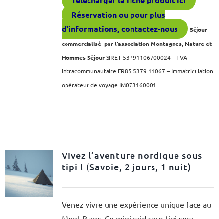
Télécharger la fiche produit ici
Réservation ou pour plus
d'informations, contactez-nous
Séjour
commercialisé par l’association Montagnes, Nature et
Hommes Séjour
SIRET 53791106700024 – TVA
Intracommunautaire FR85 5379 11067 – Immatriculation
opérateur de voyage IM073160001
Vivez l’aventure nordique sous
tipi ! (Savoie, 2 jours, 1 nuit)
Venez vivre une expérience unique face au
Mont Blanc. Ce mini raid sous tipi sera