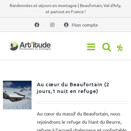
Passer
Randonnées et séjours en montagne | Beaufortain, Val d'Arly,
et partout en France !
au
contenu
Mon compte
Au cœur du Beaufortain (2
jours,1 nuit en refuge)
Au cœur du massif du Beaufortain, nous
rejoindrons le refuge du Nant du Beurre,
refuge à l’accueil chaleureux et confortable.