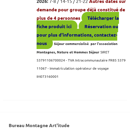
2026:
7-8 / 14-15 / 21-22
Autres dates sur
demande pour groupe déjà constitué de
plus de 4 personnes
Télécharger la
fiche produit ici
Réservation ou
pour plus d'informations, contactez-
nous
Séjour commercialisé par l'association
Montagnes, Nature et Hommes Séjour
SIRET
53791106700024 - TVA Intracommunautaire FR85 5379
11067 -
Immatriculation opérateur de voyage
IM073160001
Bureau Montagne Art'itude