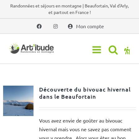
Passer
Randonnées et séjours en montagne | Beaufortain, Val d'Arly,
et partout en France !
au
contenu
Mon compte
Découverte du bivouac hivernal
dans le Beaufortain
Vous avez envie de goûter au bivouac
hivernal mais vous ne savez pas comment
vous y prendre...Alors vous êtes au bon