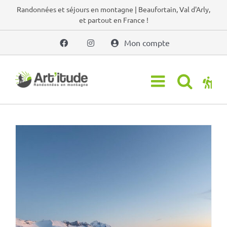
Passer
Randonnées et séjours en montagne | Beaufortain, Val d'Arly,
et partout en France !
au
contenu
Mon compte