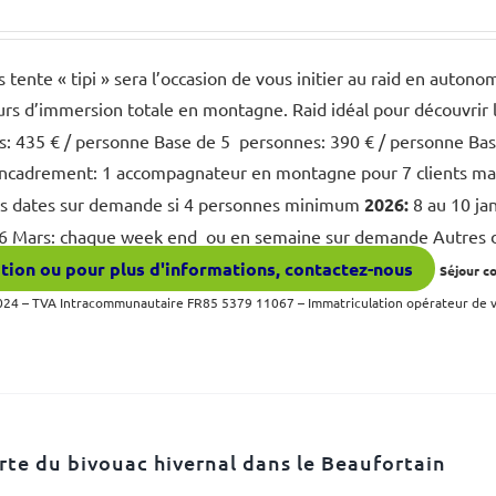
s tente « tipi » sera l’occasion de vous initier au raid en aut
ours d’immersion totale en montagne. Raid idéal pour découvrir
s: 435 € / personne Base de 5 personnes: 390 € / personne Bas
Encadrement: 1 accompagnateur en montagne pour 7 clients 
s dates sur demande si 4 personnes minimum
2026:
8 au 10 ja
26 Mars: chaque week end ou en semaine sur demande Autres
tion ou pour plus d'informations, contactez-nous
Séjour c
4 – TVA Intracommunautaire FR85 5379 11067 – Immatriculation opérateur de
te du bivouac hivernal dans le Beaufortain