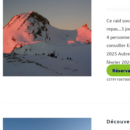
Ce raid sou
repas...3 j
4 personne
consulter 
2025 Autre
février 20
Réserva
5379110670002
Découver