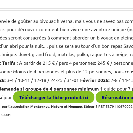
nvie de goûter au bivouac hivernal mais vous ne savez pas com
urs pour découvrir comment bien vivre une aventure unique (nuit e
nées seront consacrées à comment aborder un bivouac en pleine
d'un abri pour la nuit..., puis se sera au tour d'un bon repas S
chnique: duvet grand froid, matelas, pulka, raquettes à neige, 
it
Tarifs :
A partir de 215 € / pers 4 personnes: 245 € / personn
rsonne Moins de 4 personnes et plus de 12 personnes, nous con
26:
3-4 / 10-11 / 17-18 / 24-25 / 31-01
Février 2026:
7-8 / 14-1
 demande si groupe de 4 personnes minimum
1 guide pour 7 
 séjour
Télécharger la fiche produit ici
Réservation o
 par l'association Montagnes, Nature et Hommes Séjour
SIRET 53791106700024
160001