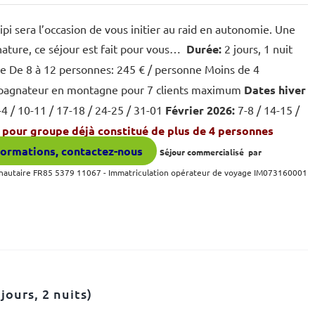
pi sera l’occasion de vous initier au raid en autonomie. Une
nature, ce séjour est fait pour vous…
Durée:
2 jours, 1 nuit
ne De 8 à 12 personnes: 245 € / personne Moins de 4
ompagnateur en montagne pour 7 clients maximum
Dates hiver
4 / 10-11 / 17-18 / 24-25 / 31-01
Février 2026:
7-8 / 14-15 /
pour groupe déjà constitué de plus de 4 personnes
formations, contactez-nous
Séjour commercialisé par
nautaire FR85 5379 11067 -
Immatriculation opérateur de voyage IM073160001
jours, 2 nuits)