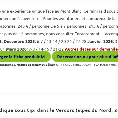
 une expérience unique face au Mont Blanc. Ce mini raid sous ti
mmersion à l'aventure ! Pour les aventuriers et amoureux de la 
rsonnes: 245 € / personne De 5 à 7 personnes: 215 € / person
et plus de 12 personnes, nous consulter Encadrement: 1 acc
6:
Décembre 2025:
6-7 / 13-14 / 20-21 / 27-28
Janvier 2026:
3-
-01
Mars 2026:
7-8 / 14-15 / 21-22
Autres dates sur demande 
ger la fiche produit ici
Réservation ou pour plus d'in
 Montagnes, Nature et Hommes Séjour
SIRET 53791106700024 - TVA Intracommu
dique sous tipi dans le Vercors (alpes du Nord, 3 