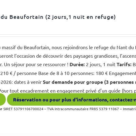
du Beaufortain (2 jours,1 nuit en refuge)
massif du Beaufortain, nous rejoindrons le refuge du Nant du B
seront l’occasion de découvrir des paysages grandioses, l’ascens
r. Un séjour pour se ressourcer !
Durée:
2 jours, 1 nuit
Tarifs:
B
210 € / personne Base de 8 à 10 personnes: 180 € Engagement p
-2026: dates à venir
Sur demande pour groupe (3 personnes m
our tout encadrement en engagement privé d'un guide (hors p
Réservation ou pour plus d'informations, contactez-
ur
SIRET 53791106700024 – TVA Intracommunautaire FR85 5379 11067 –
Immatri