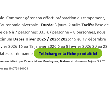
onomie. Comment gérer son effort, préparation du campement,
 l'autonomie hivernale.
Durée:
3 jours, 2 nuits
Tarifs:
Base de
e de 6 à 7 personnes: 335 € / personne + 8 personnes, nous
maximum
Dates
Hiver 2025 / 2026:
2025:
15 au 17 décembre
nvier 2026 16 au 18 janvier 2026 6 au 8 février 2026 20 au 22
 dates sur demande
Télécharger la fiche produit ici
ommercialisé par l’association Montagnes, Nature et Hommes Séjour
SIRET
 voyage IM073160001