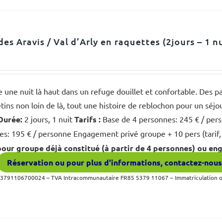
des Aravis / Val d’Arly en raquettes (2jours – 1 n
e une nuit là haut dans un refuge douillet et confortable. Des 
ins non loin de là, tout une histoire de reblochon pour un séjo
Durée:
2 jours, 1 nuit
Tarifs :
Base de 4 personnes: 245 € / pers
s: 195 € / personne Engagement privé groupe + 10 pers (tarif,
ur groupe déjà constitué (à partir de 4 personnes) ou en
Réservation ou pour plus d'informations, contactez-nou
53791106700024 – TVA Intracommunautaire FR85 5379 11067 –
Immatriculation