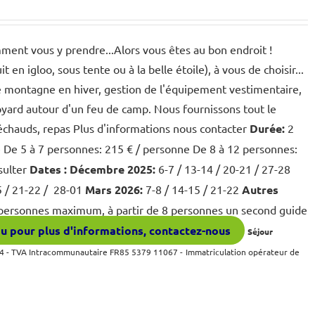
ment vous y prendre...Alors vous êtes au bon endroit !
n igloo, sous tente ou à la belle étoile), à vous de choisir...
 montagne en hiver, gestion de l'équipement vestimentaire,
avoyard autour d'un feu de camp. Nous fournissons tout le
réchauds, repas Plus d'informations nous contacter
Durée:
2
e De 5 à 7 personnes: 215 € / personne De 8 à 12 personnes:
sulter
Dates :
Décembre 2025:
6-7 / 13-14 / 20-21 / 27-28
5 / 21-22 / 28-01
Mars 2026:
7-8 / 14-15 / 21-22
Autres
personnes maximum, à partir de 8 personnes un second guide
u pour plus d'informations, contactez-nous
Séjour
 - TVA Intracommunautaire FR85 5379 11067 -
Immatriculation opérateur de