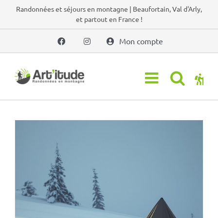
Passer
Randonnées et séjours en montagne | Beaufortain, Val d'Arly,
et partout en France !
au
contenu
Mon compte