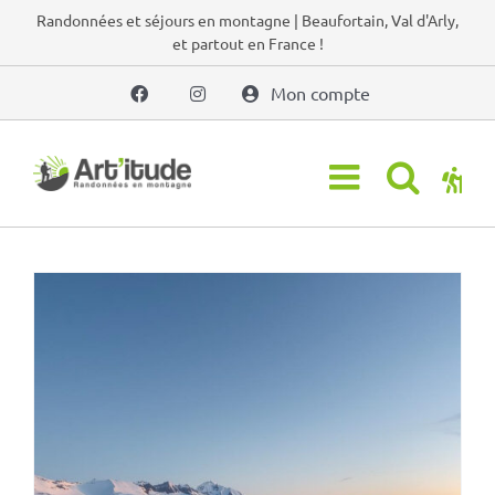
Passer
Randonnées et séjours en montagne | Beaufortain, Val d'Arly,
et partout en France !
au
contenu
Mon compte