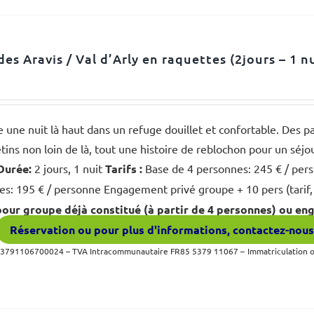
des Aravis / Val d’Arly en raquettes (2jours – 1 n
e une nuit là haut dans un refuge douillet et confortable. Des 
ins non loin de là, tout une histoire de reblochon pour un séjo
Durée:
2 jours, 1 nuit
Tarifs :
Base de 4 personnes: 245 € / pers
s: 195 € / personne Engagement privé groupe + 10 pers (tarif,
ur groupe déjà constitué (à partir de 4 personnes) ou en
Réservation ou pour plus d'informations, contactez-nou
53791106700024 – TVA Intracommunautaire FR85 5379 11067 –
Immatriculation