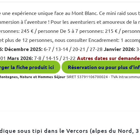
 une expérience unique face au Mont Blanc. Ce mini raid sous ti
mmersion à l'aventure ! Pour les aventuriers et amoureux de la 
rsonnes: 245 € / personne De 5 à 7 personnes: 215 € / person
et plus de 12 personnes, nous consulter Encadrement: 1 acc
6:
Décembre 2025:
6-7 / 13-14 / 20-21 / 27-28
Janvier 2026:
3-
-01
Mars 2026:
7-8 / 14-15 / 21-22
Autres dates sur demande 
ger la fiche produit ici
Réservation ou pour plus d'in
 Montagnes, Nature et Hommes Séjour
SIRET 53791106700024 - TVA Intracommu
dique sous tipi dans le Vercors (alpes du Nord, 3 