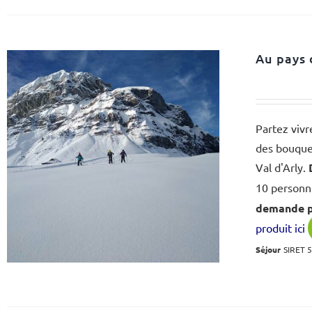
Au pays 
Partez vivr
des bouquet
Val d'Arly.
10 personne
demande po
produit ici
Séjour
SIRET 