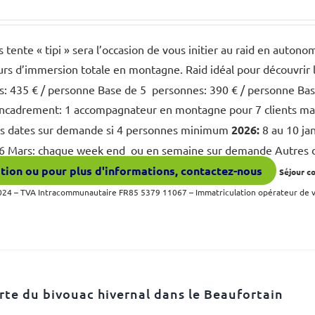
s tente « tipi » sera l’occasion de vous initier au raid en aut
ours d’immersion totale en montagne. Raid idéal pour découvrir
s: 435 € / personne Base de 5 personnes: 390 € / personne Bas
Encadrement: 1 accompagnateur en montagne pour 7 clients 
s dates sur demande si 4 personnes minimum
2026:
8 au 10 ja
26 Mars: chaque week end ou en semaine sur demande Autres
tion ou pour plus d'informations, contactez-nous
Séjour c
4 – TVA Intracommunautaire FR85 5379 11067 – Immatriculation opérateur de
te du bivouac hivernal dans le Beaufortain