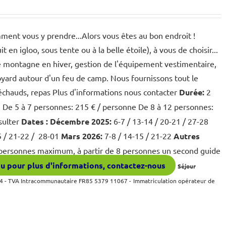
ment vous y prendre...Alors vous êtes au bon endroit !
n igloo, sous tente ou à la belle étoile), à vous de choisir...
 montagne en hiver, gestion de l'équipement vestimentaire,
avoyard autour d'un feu de camp. Nous fournissons tout le
réchauds, repas Plus d'informations nous contacter
Durée:
2
e De 5 à 7 personnes: 215 € / personne De 8 à 12 personnes:
sulter
Dates :
Décembre 2025:
6-7 / 13-14 / 20-21 / 27-28
5 / 21-22 / 28-01
Mars 2026:
7-8 / 14-15 / 21-22
Autres
personnes maximum, à partir de 8 personnes un second guide
u pour plus d'informations, contactez-nous
Séjour
 - TVA Intracommunautaire FR85 5379 11067 -
Immatriculation opérateur de