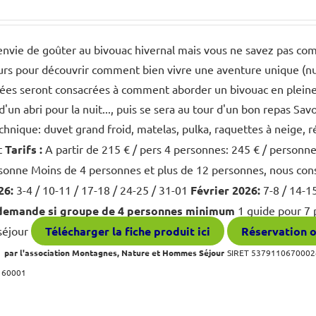
nvie de goûter au bivouac hivernal mais vous ne savez pas com
urs pour découvrir comment bien vivre une aventure unique (nuit e
nées seront consacrées à comment aborder un bivouac en pleine
d'un abri pour la nuit..., puis se sera au tour d'un bon repas S
chnique: duvet grand froid, matelas, pulka, raquettes à neige, 
it
Tarifs :
A partir de 215 € / pers 4 personnes: 245 € / personn
rsonne Moins de 4 personnes et plus de 12 personnes, nous con
26:
3-4 / 10-11 / 17-18 / 24-25 / 31-01
Février 2026:
7-8 / 14-1
 demande si groupe de 4 personnes minimum
1 guide pour 7 
 séjour
Télécharger la fiche produit ici
Réservation o
 par l'association Montagnes, Nature et Hommes Séjour
SIRET 53791106700024
160001