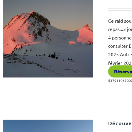
Ce raid sou
repas...3 j
4 personne
consulter 
2025 Autre
février 20
Réserva
5379110670002
Découver