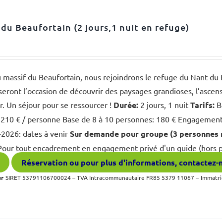
du Beaufortain (2 jours,1 nuit en refuge)
massif du Beaufortain, nous rejoindrons le refuge du Nant du B
seront l’occasion de découvrir des paysages grandioses, l’ascens
r. Un séjour pour se ressourcer !
Durée:
2 jours, 1 nuit
Tarifs:
B
210 € / personne Base de 8 à 10 personnes: 180 € Engagement p
-2026: dates à venir
Sur demande pour groupe (3 personnes m
our tout encadrement en engagement privé d'un guide (hors p
Réservation ou pour plus d'informations, contactez-
ur
SIRET 53791106700024 – TVA Intracommunautaire FR85 5379 11067 –
Immatri