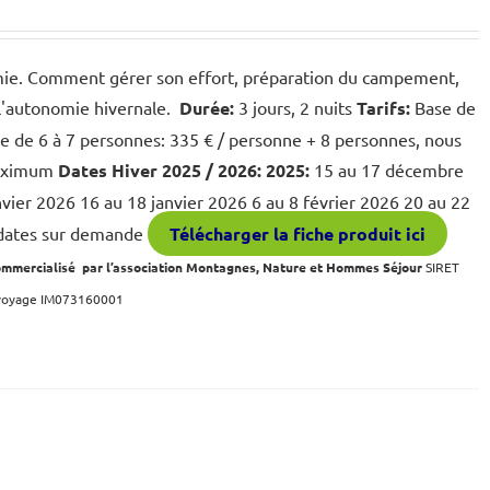
onomie. Comment gérer son effort, préparation du campement,
 l'autonomie hivernale.
Durée:
3 jours, 2 nuits
Tarifs:
Base de
e de 6 à 7 personnes: 335 € / personne + 8 personnes, nous
maximum
Dates
Hiver 2025 / 2026:
2025:
15 au 17 décembre
nvier 2026 16 au 18 janvier 2026 6 au 8 février 2026 20 au 22
 dates sur demande
Télécharger la fiche produit ici
ommercialisé par l’association Montagnes, Nature et Hommes Séjour
SIRET
 voyage IM073160001