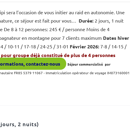
pi sera l’occasion de vous initier au raid en autonomie. Une
nature, ce séjour est fait pour vous…
Durée:
2 jours, 1 nuit
ne De 8 à 12 personnes: 245 € / personne Moins de 4
ompagnateur en montagne pour 7 clients maximum
Dates hiver
4 / 10-11 / 17-18 / 24-25 / 31-01
Février 2026:
7-8 / 14-15 /
pour groupe déjà constitué de plus de 4 personnes
formations, contactez-nous
Séjour commercialisé par
nautaire FR85 5379 11067 -
Immatriculation opérateur de voyage IM073160001
jours, 2 nuits)