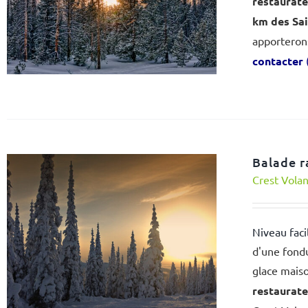
restaurat
km des Sai
apporterons 
contacter
Balade r
Crest Vola
Niveau faci
d'une fondu
glace mais
restaurat