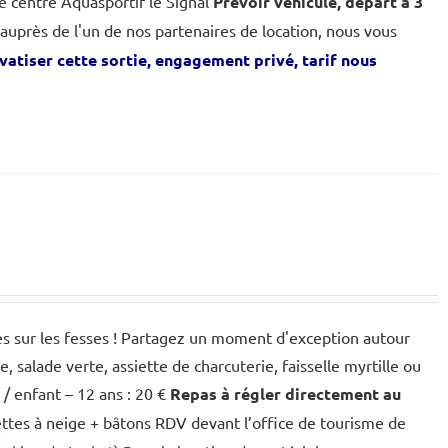
 le centre Aquasportif le Signal
Prévoir véhicule, départ à 3
 auprès de l'un de nos partenaires de location, nous vous
ivatiser cette sortie, engagement privé, tarif nous
des sur les fesses ! Partagez un moment d'exception autour
salade verte, assiette de charcuterie, faisselle myrtille ou
 / enfant – 12 ans : 20 €
Repas à régler directement au
aquettes à neige + bâtons RDV devant l’office de tourisme de