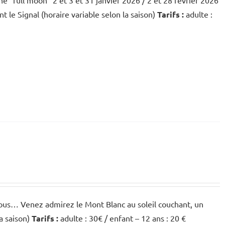
ne "full moon" 2 et 3 et 31 janvier 2026 / 2 et 28 février 2026
 le Signal (horaire variable selon la saison)
Tarifs :
adulte :
vous… Venez admirez le Mont Blanc au soleil couchant, un
la saison)
Tarifs :
adulte : 30€ / enfant – 12 ans : 20 €