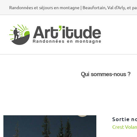
Passer
Randonnées et séjours en montagne | Beaufortain, Val d'Arly, et pa
au
contenu
Qui sommes-nous ?
Sortie n
Crest Vola