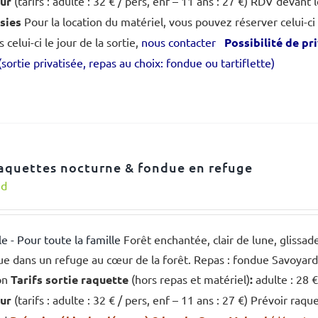
eur
(tarifs : adulte : 32 € / pers, enf – 11 ans : 27 €) RDV devant
sies
Pour la location du matériel, vous pouvez réserver celui-ci
celui-ci le jour de la sortie,
nous contacter
Possibilité de pr
(sortie privatisée, repas au choix: fondue ou tartiflette)
aquettes nocturne & fondue en refuge
nd
le - Pour toute la famille
Forêt enchantée, clair de lune, glissa
e dans un refuge au cœur de la forêt. Repas : fondue Savoyarde, 
on
Tarifs sortie raquette
(hors repas et matériel)
:
adulte : 28 €
eur
(tarifs : adulte : 32 € / pers, enf – 11 ans : 27 €) Prévoir r