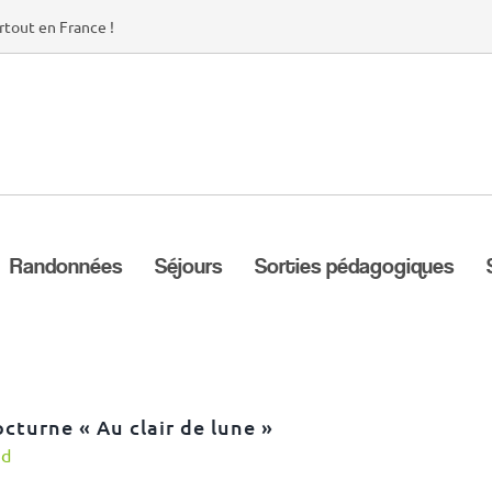
rtout en France !
Randonnées
Séjours
Sorties pédagogiques
octurne « Au clair de lune »
nd