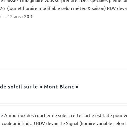
le
Laissez l'imaginaire vous surprendre ! Des spéciales pleine lu
26 (jour et horaire modifiable selon météo & saison) RDV devant
nt – 12 ans : 20 €
de soleil sur le « Mont Blanc »
le
Amoureux des coucher de soleil, cette sortie est faite pour 
 couleur infini… ! RDV devant le Signal (horaire variable selon 