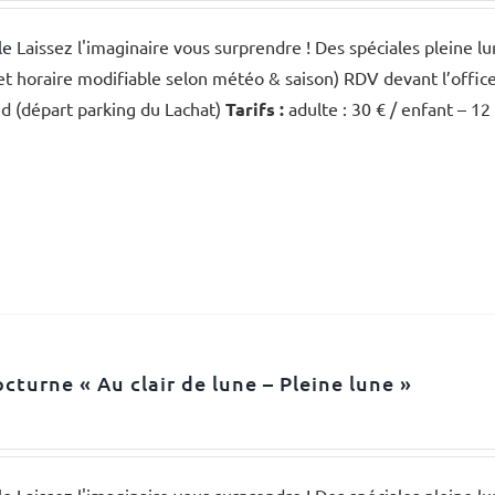
le
Laissez l'imaginaire vous surprendre ! Des spéciales pleine l
et horaire modifiable selon météo & saison) RDV devant l’offic
d (départ parking du Lachat)
Tarifs :
adulte : 30 € / enfant – 12
octurne « Au clair de lune – Pleine lune »