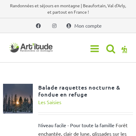
Passer
Randonnées et séjours en montagne | Beaufortain, Val d'Arly,
et partout en France !
au
contenu
Mon compte
Balade raquettes nocturne &
fondue en refuge
Les Saisies
Niveau facile - Pour toute la famille
Forêt
enchantée, clair de lune, glissades sur les