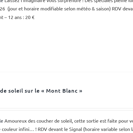
le
Laissez l'imaginaire vous surprendre ! Des spéciales pleine lu
26 (jour et horaire modifiable selon météo & saison) RDV devant
nt – 12 ans : 20 €
de soleil sur le « Mont Blanc »
le
Amoureux des coucher de soleil, cette sortie est faite pour 
 couleur infini… ! RDV devant le Signal (horaire variable selon 