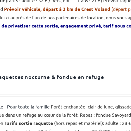
eur
(tarifs : adulte : 32 € / pers, enf – 11 ans : 27 €) Prévoir r
nd
Prévoir véhicule, départ à 3 km de Crest Voland
(départ p
lui-ci auprès de l'un de nos partenaires de location, nous vous ap
é de privatiser cette sortie, engagement privé, tarif nous 
aquettes nocturne & fondue en refuge
le - Pour toute la famille
Forêt enchantée, clair de lune, glissa
e dans un refuge au cœur de la forêt. Repas : fondue Savoyarde, 
on
Tarifs sortie raquette
(hors repas et matériel): adulte : 28 