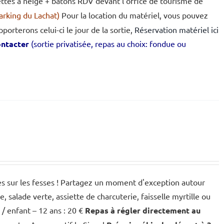
aquettes à neige + bâtons RDV devant l’office de tourisme de
arking du Lachat)
Pour la location du matériel, vous pouvez
porterons celui-ci le jour de la sortie,
Réservation matériel ici
contacter
(sortie privatisée, repas au choix: fondue ou
des sur les fesses ! Partagez un moment d'exception autour
salade verte, assiette de charcuterie, faisselle myrtille ou
€ / enfant – 12 ans : 20 €
Repas à régler directement au