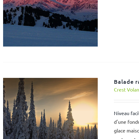
Balade r
Crest Vola
Niveau faci
d'une fondu
glace mais