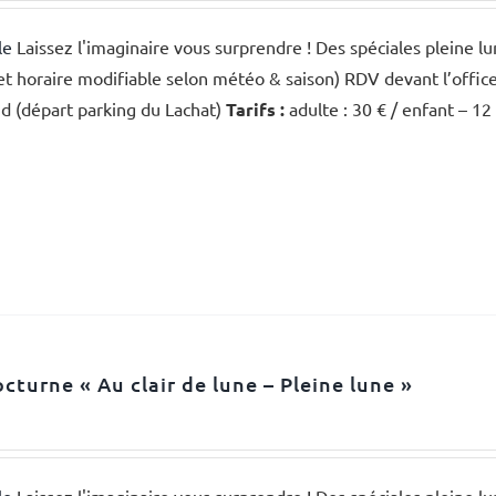
le
Laissez l'imaginaire vous surprendre ! Des spéciales pleine l
et horaire modifiable selon météo & saison) RDV devant l’offic
d (départ parking du Lachat)
Tarifs :
adulte : 30 € / enfant – 12
octurne « Au clair de lune – Pleine lune »