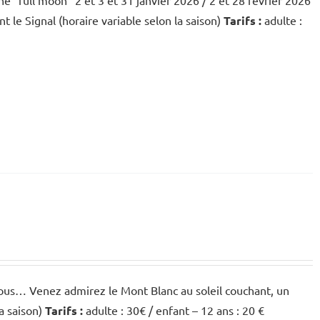
ne "full moon" 2 et 3 et 31 janvier 2026 / 2 et 28 février 2026
 le Signal (horaire variable selon la saison)
Tarifs :
adulte :
vous… Venez admirez le Mont Blanc au soleil couchant, un
la saison)
Tarifs :
adulte : 30€ / enfant – 12 ans : 20 €