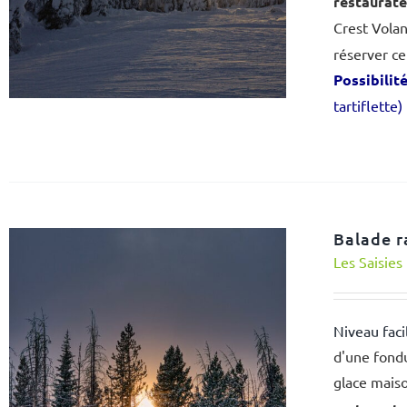
restaurat
Crest Vola
réserver ce
Possibilit
tartiflette)
Balade r
Les Saisies
Niveau faci
d'une fondu
glace mais