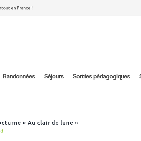
rtout en France !
Randonnées
Séjours
Sorties pédagogiques
octurne « Au clair de lune »
nd