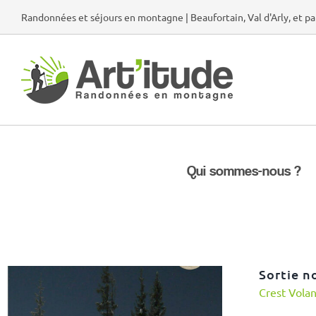
Passer
Randonnées et séjours en montagne | Beaufortain, Val d'Arly, et pa
au
contenu
Qui sommes-nous ?
Sortie n
Crest Vola