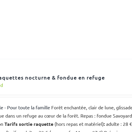
aquettes nocturne & fondue en refuge
nd
le - Pour toute la famille
Forêt enchantée, clair de lune, glissa
e dans un refuge au cœur de la forêt. Repas : fondue Savoyarde, 
on
Tarifs sortie raquette
(hors repas et matériel)
:
adulte : 28 €