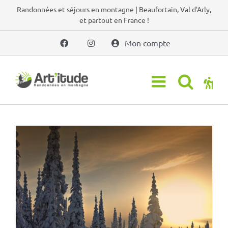
Passer
Randonnées et séjours en montagne | Beaufortain, Val d'Arly,
et partout en France !
au
contenu
Mon compte