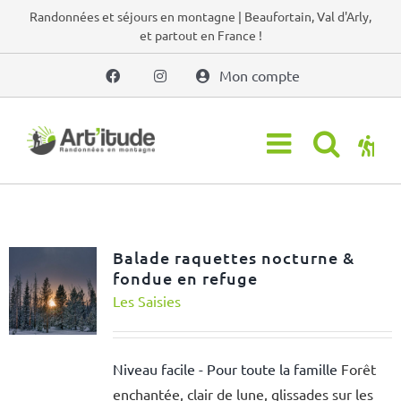
Passer
Randonnées et séjours en montagne | Beaufortain, Val d'Arly,
et partout en France !
au
contenu
Mon compte
Balade raquettes nocturne &
fondue en refuge
Les Saisies
Niveau facile - Pour toute la famille
Forêt
enchantée, clair de lune, glissades sur les