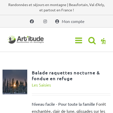
Passer
Randonnées et séjours en montagne | Beaufortain, Val d'Arly,
et partout en France !
au
contenu
Mon compte
Balade raquettes nocturne &
fondue en refuge
Les Saisies
Niveau facile - Pour toute la famille
Forêt
enchantée, clair de lune, glissades sur les