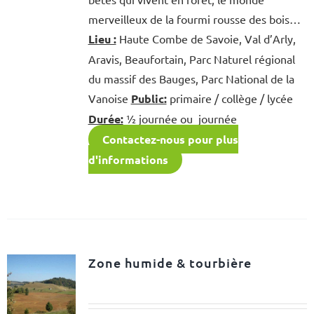
merveilleux de la fourmi rousse des bois…
Lieu :
Haute Combe de Savoie, Val d’Arly,
Aravis, Beaufortain, Parc Naturel régional
du massif des Bauges, Parc National de la
Vanoise
Public:
primaire / collège / lycée
Durée:
½ journée ou journée
Contactez-nous pour plus
d'informations
Zone humide & tourbière