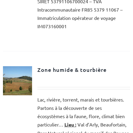
SIRET 53791106700024 – TVA
Intracommunautaire FR85 5379 11067 –
Immatriculation opérateur de voyage
IM073160001
Zone humide & tourbière
Lac, rivière, torrent, marais et tourbières.
Partons à la découverte de ses
écosystèmes à la faune, flore, climat bien
particulier…
Lieu :
Val d’Arly, Beaufortain,
Parc Naturel régional du massif des Bauges,