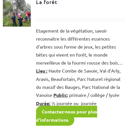
La forêt
Etagement de la végétation, savoir
reconnaitre les différentes essences
d’arbres sous forme de jeux, les petites
bêtes qui vivent en forêt, le monde
merveilleux de la fourmi rousse des bois…
Lieu :
Haute Combe de Savoie, Val d’Arly,
Aravis, Beaufortain, Parc Naturel régional
du massif des Bauges, Parc National de la
Vanoise
Public:
primaire / collège / lycée
Durée:
½ journée ou journée
Contactez-nous pour plus
d'informations