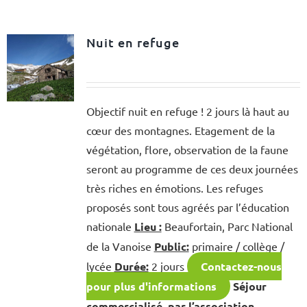
Nuit en refuge
Objectif nuit en refuge ! 2 jours là haut au
cœur des montagnes. Etagement de la
végétation, flore, observation de la faune
seront au programme de ces deux journées
très riches en émotions. Les refuges
proposés sont tous agréés par l’éducation
nationale
Lieu :
Beaufortain, Parc National
de la Vanoise
Public:
primaire / collège /
lycée
Durée:
2 jours
Contactez-nous
pour plus d'informations
Séjour
commercialisé par l’association