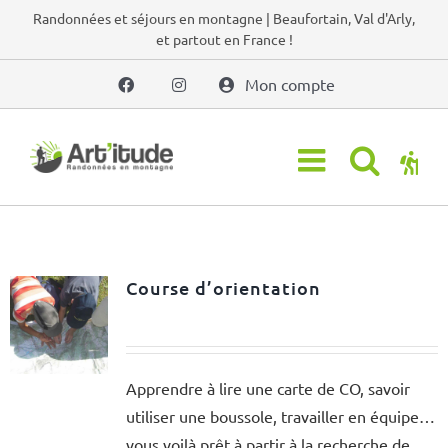
Passer
Randonnées et séjours en montagne | Beaufortain, Val d'Arly,
et partout en France !
au
contenu
Mon compte
Course d’orientation
Apprendre à lire une carte de CO, savoir
utiliser une boussole, travailler en équipe…
vous voilà prêt à partir à la recherche de