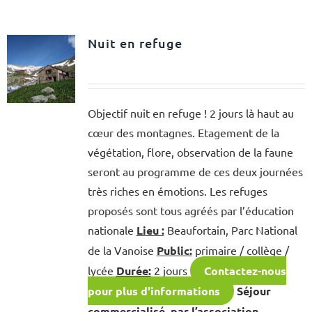
Nuit en refuge
Objectif nuit en refuge ! 2 jours là haut au
cœur des montagnes. Etagement de la
végétation, flore, observation de la faune
seront au programme de ces deux journées
très riches en émotions. Les refuges
proposés sont tous agréés par l’éducation
nationale
Lieu :
Beaufortain, Parc National
de la Vanoise
Public:
primaire / collège /
lycée
Durée:
2 jours
Contactez-nous
pour plus d'informations
Séjour
commercialisé par l’association