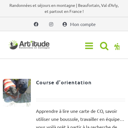
Passer
Randonnées et séjours en montagne | Beaufortain, Val d'Arly,
et partout en France !
au
contenu
Mon compte
Course d’orientation
Apprendre à lire une carte de CO, savoir
utiliser une boussole, travailler en équipe…
vous voilà prêt à partir à la recherche de