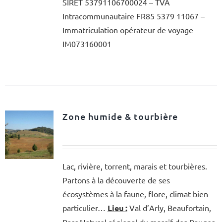
SIRET 53791106700024 – TVA
Intracommunautaire FR85 5379 11067 –
Immatriculation opérateur de voyage
IM073160001
Zone humide & tourbière
Lac, rivière, torrent, marais et tourbières.
Partons à la découverte de ses
écosystèmes à la faune, flore, climat bien
particulier…
Lieu :
Val d’Arly, Beaufortain,
Parc Naturel régional du massif des Bauges,