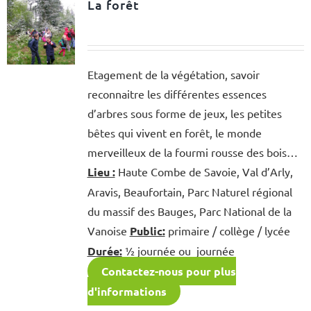
La forêt
Etagement de la végétation, savoir
reconnaitre les différentes essences
d’arbres sous forme de jeux, les petites
bêtes qui vivent en forêt, le monde
merveilleux de la fourmi rousse des bois…
Lieu :
Haute Combe de Savoie, Val d’Arly,
Aravis, Beaufortain, Parc Naturel régional
du massif des Bauges, Parc National de la
Vanoise
Public:
primaire / collège / lycée
Durée:
½ journée ou journée
Contactez-nous pour plus
d'informations