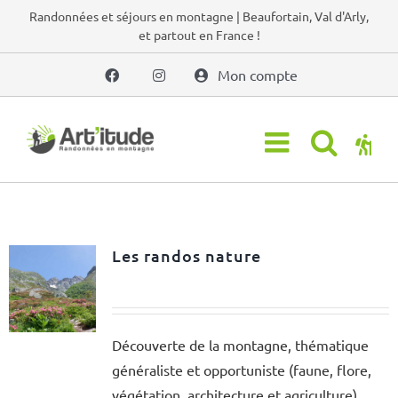
Passer
Randonnées et séjours en montagne | Beaufortain, Val d'Arly,
et partout en France !
au
contenu
Mon compte
Les randos nature
Découverte de la montagne, thématique
généraliste et opportuniste (faune, flore,
végétation, architecture et agriculture)