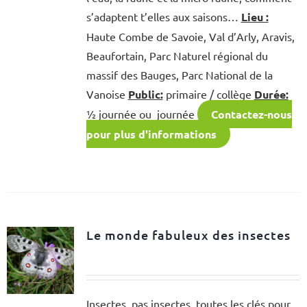
s’adaptent t’elles aux saisons…
Lieu :
Haute Combe de Savoie, Val d’Arly, Aravis,
Beaufortain, Parc Naturel régional du
massif des Bauges, Parc National de la
Vanoise
Public:
primaire / collège
Durée:
½ journée ou journée
Contactez-nous
pour plus d'informations
Le monde fabuleux des insectes
Insectes, pas insectes, toutes les clés pour