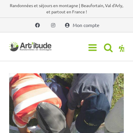
Passer
Randonnées et séjours en montagne | Beaufortain, Val d'Arly,
et partout en France !
au
contenu
Mon compte