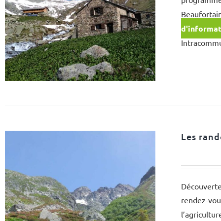
Beaufortain
d'informa
Intracommu
Les rand
Découverte 
rendez-v
l’agricultu