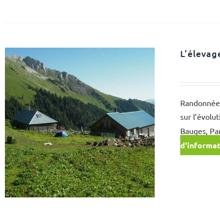
L’éleva
Randonnée à
sur l’évol
Bauges, Pa
d'informa