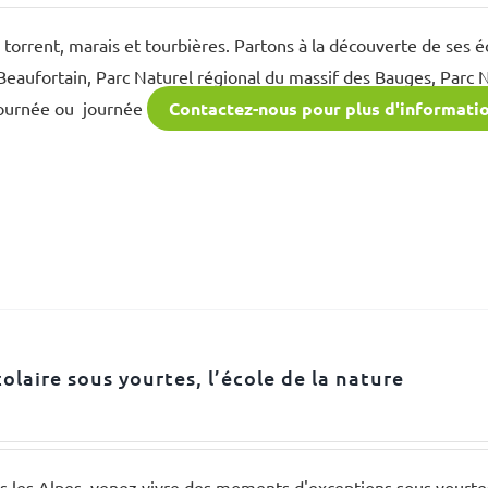
e, torrent, marais et tourbières. Partons à la découverte de ses 
 Beaufortain, Parc Naturel régional du massif des Bauges, Parc 
ournée ou journée
Contactez-nous pour plus d'informati
colaire sous yourtes, l’école de la nature
s les Alpes, venez vivre des moments d'exceptions sous yourte