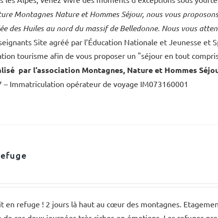
cture Montagnes Nature et Hommes Séjour, nous vous proposons d
lée des Huiles au nord du massif de Belledonne. Nous vous atten
seignants Site agréé par l’Éducation Nationale et Jeunesse et 
tion tourisme afin de vous proposer un "séjour en tout compris
lisé par l’association Montagnes, Nature et Hommes Séjo
 – Immatriculation opérateur de voyage IM073160001
refuge
it en refuge ! 2 jours là haut au cœur des montagnes. Etagement
de ces deux journées très riches en émotions. Les refuges pro