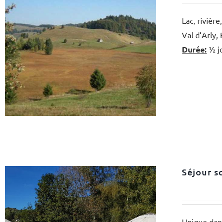
Lac, rivièr
Val d’Arly,
Durée:
½ j
Séjour s
Unique dan