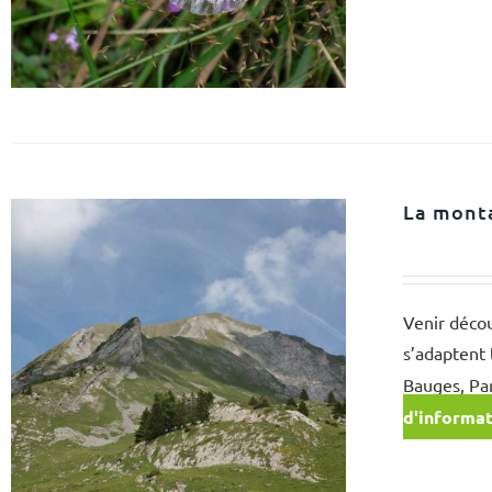
La monta
Venir décou
s’adaptent 
Bauges, Pa
d'informa