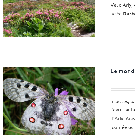
Val d’Arly,
lycée
Durée
Le monde
Insectes, pa
l’eau…autan
d’Arly, Ara
journée ou