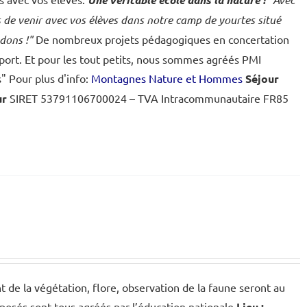
e venir avec vos élèves dans notre camp de yourtes situé
dons !"
De nombreux projets pédagogiques en concertation
Sport. Et pour les tout petits, nous sommes agréés PMI
" Pour plus d'info:
Montagnes Nature et Hommes
Séjour
ur
SIRET 53791106700024 – TVA Intracommunautaire FR85
 de la végétation, flore, observation de la faune seront au
posés sont tous agréés par l’éducation nationale
Lieu :