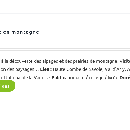
ge en montagne
 la découverte des alpages et des prairies de montagne. Visite
ution des paysages…
Lieu :
Haute Combe de Savoie, Val d’Arly, Ar
rc National de la Vanoise
Public:
primaire / collège / lycée
Duré
tions