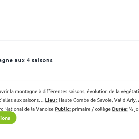
gne aux 4 saisons
vrir la montagne à différentes saisons, évolution de la végétati
t’elles aux saisons…
Lieu :
Haute Combe de Savoie, Val d’Arly, A
rc National de la Vanoise
Public:
primaire / collège
Durée:
½ jo
tions