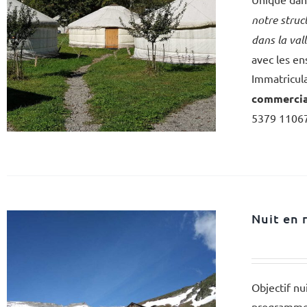
notre stru
dans la val
avec les en
Immatricula
commercia
5379 11067
Nuit en 
Objectif nu
programme 