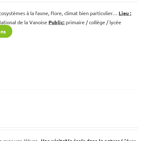
écosystèmes à la faune, flore, climat bien particulier…
Lieu :
National de la Vanoise
Public:
primaire / collège / lycée
ons
s avec vos élèves.
Une véritable école dans la nature !
"Avec