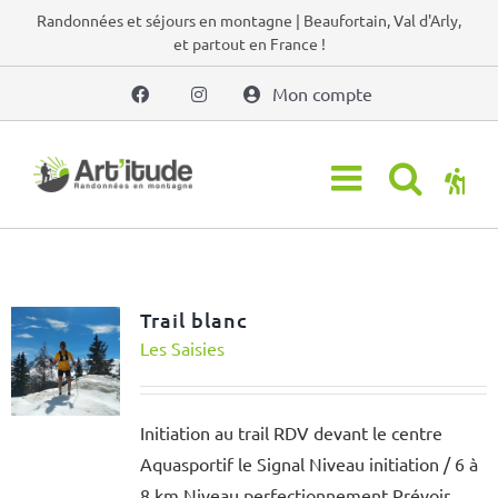
Passer
Randonnées et séjours en montagne | Beaufortain, Val d'Arly,
et partout en France !
au
contenu
Mon compte
Trail blanc
Les Saisies
Initiation au trail RDV devant le centre
Aquasportif le Signal Niveau initiation / 6 à
8 km Niveau perfectionnement Prévoir