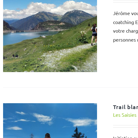
Jérôme vou
coatching 
votre charg
personne
Trail bla
Les Saisies