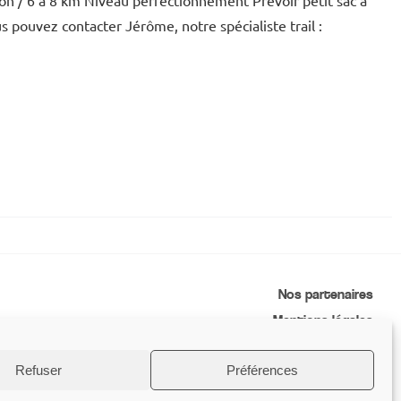
ation / 6 à 8 km Niveau perfectionnement Prévoir petit sac à
us pouvez contacter Jérôme, notre spécialiste trail :
Nos partenaires
Mentions légales
Conditions générales de vente
Refuser
Préférences
Contactez-nous