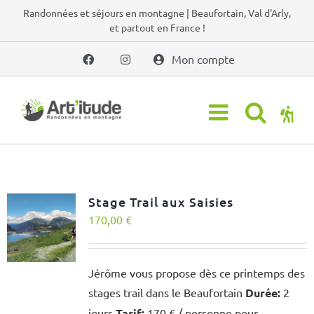
Passer
Randonnées et séjours en montagne | Beaufortain, Val d'Arly,
et partout en France !
au
contenu
Mon compte
Stage Trail aux Saisies
170,00
€
Jérôme vous propose dès ce printemps des
stages trail dans le Beaufortain
Durée:
2
jours
Tarif:
170 € / personne pour