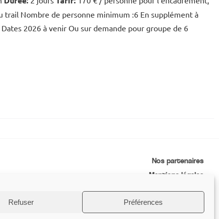
in
Durée:
2 jours
Tarif:
170 € / personne pour l'encadrement,
du trail Nombre de personne minimum :6 En supplément à
Dates 2026 à venir Ou sur demande pour groupe de 6
Nos partenaires
Mentions légales
Conditions générales de vente
Refuser
Préférences
Contactez-nous