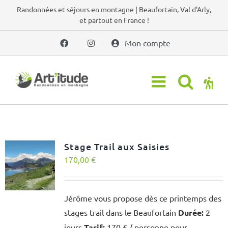
Passer
Randonnées et séjours en montagne | Beaufortain, Val d'Arly,
et partout en France !
au
contenu
Mon compte
Stage Trail aux Saisies
170,00
€
Jérôme vous propose dès ce printemps des
stages trail dans le Beaufortain
Durée:
2
jours
Tarif:
170 € / personne pour