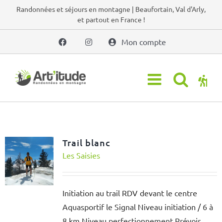
Passer
Randonnées et séjours en montagne | Beaufortain, Val d'Arly,
et partout en France !
au
contenu
Mon compte
Trail blanc
Les Saisies
Initiation au trail RDV devant le centre
Aquasportif le Signal Niveau initiation / 6 à
8 km Niveau perfectionnement Prévoir