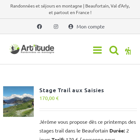
Passer
Randonnées et séjours en montagne | Beaufortain, Val d'Arly,
et partout en France !
au
contenu
Mon compte
Stage Trail aux Saisies
170,00
€
Jérôme vous propose dès ce printemps des
stages trail dans le Beaufortain
Durée:
2
jours
Tarif:
170 € / personne pour