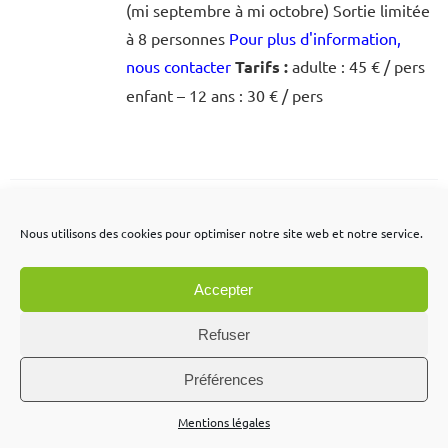
(mi septembre à mi octobre) Sortie limitée
à 8 personnes
Pour plus d'information,
nous contacter
Tarifs :
adulte : 45 € / pers
enfant – 12 ans : 30 € / pers
Nous utilisons des cookies pour optimiser notre site web et notre service.
Rando découverte
Accepter
Refuser
Randonnée découverte
Moments de
convivialité partagés avec vos salariés et
Préférences
collaborateurs pour découvrir nos belles
Mentions légales
montagnes du Beaufortain et du Val d'Arly.