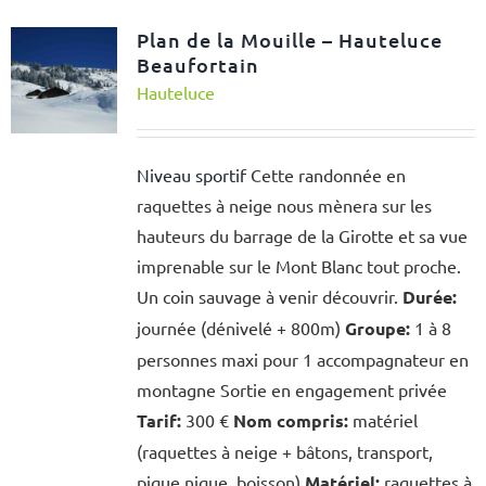
Plan de la Mouille – Hauteluce
Beaufortain
Hauteluce
Niveau sportif
Cette randonnée en
raquettes à neige nous mènera sur les
hauteurs du barrage de la Girotte et sa vue
imprenable sur le Mont Blanc tout proche.
Un coin sauvage à venir découvrir.
Durée:
journée (dénivelé + 800m)
Groupe:
1 à 8
personnes maxi pour 1 accompagnateur en
montagne Sortie en engagement privée
Tarif:
300 €
Nom compris:
matériel
(raquettes à neige + bâtons, transport,
pique nique, boisson)
Matériel:
raquettes à