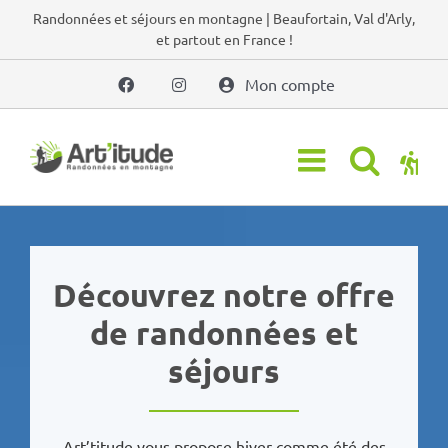
Passer
Randonnées et séjours en montagne | Beaufortain, Val d'Arly,
et partout en France !
au
contenu
Mon compte
Découvrez notre offre
de randonnées et
séjours
Art’titude vous propose hiver comme été des