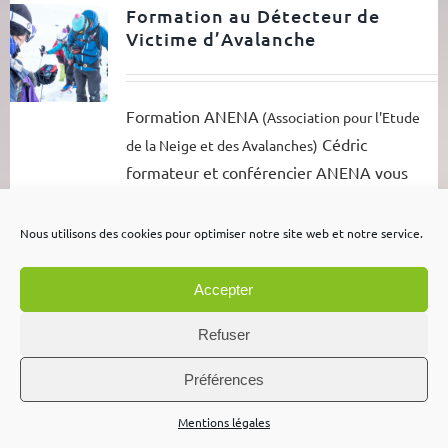
Formation au Détecteur de
Victime d’Avalanche
Formation ANENA
(Association pour l'Etude
Cédric
de la Neige et des Avalanches)
formateur et conférencier ANENA vous
apprendra toutes les techniques de base
sur le sauvetage en avalanche en
Nous utilisons des cookies pour optimiser notre site web et notre service.
autonomie. Savoir bien utiliser DVA*, sonde
et pelle (* Détecteur de Victime
Accepter
d'Avalanche) Pourquoi faut-il porter ce type
Refuser
de matériel, organisation du secours,
message d'alerte... A l'issue de la
Préférences
formation, un livret vous sera donné. Dates
et lieu des formations, voir lien ci dessous
Mentions légales