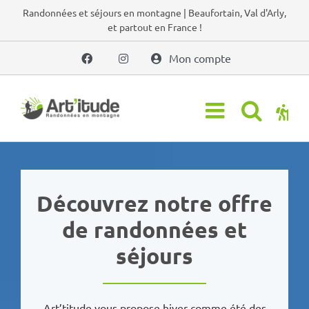
Passer
Randonnées et séjours en montagne | Beaufortain, Val d'Arly,
et partout en France !
au
contenu
Mon compte
Découvrez notre offre
de randonnées et
séjours
Art’titude vous propose hiver comme été des