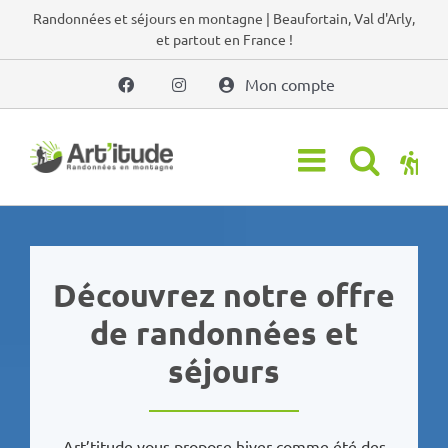
Passer
Randonnées et séjours en montagne | Beaufortain, Val d'Arly,
et partout en France !
au
contenu
Mon compte
Découvrez notre offre
de randonnées et
séjours
Art’titude vous propose hiver comme été des