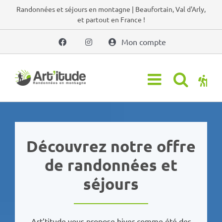
Passer
Randonnées et séjours en montagne | Beaufortain, Val d'Arly,
et partout en France !
au
contenu
Mon compte
Découvrez notre offre
de randonnées et
séjours
Art’titude vous propose hiver comme été des