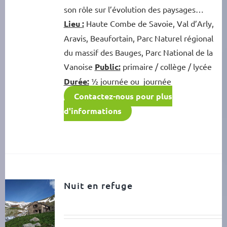
son rôle sur l’évolution des paysages…
Lieu :
Haute Combe de Savoie, Val d’Arly,
Aravis, Beaufortain, Parc Naturel régional
du massif des Bauges, Parc National de la
Vanoise
Public:
primaire / collège / lycée
Durée:
½ journée ou journée
Contactez-nous pour plus
d'informations
Nuit en refuge