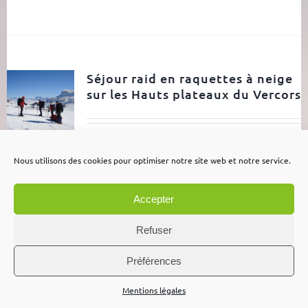
Séjour raid en raquettes à neige
sur les Hauts plateaux du Vercors
Séjour raid en raquettes à neige en
Nous utilisons des cookies pour optimiser notre site web et notre service.
autonomie sur les Hauts Plateaux du
Vercors. Du raid d'initiation de 3 jours à la
Accepter
grande traversée des Hauts Plateaux du
Vercors. Venez vivre une aventure unique
Refuser
au cœur des montagnes alpines. Pour la
Préférences
traversée du Vercors en 5 jours, nous
consulter
Durée:
3 jours
Tarifs :
Base de 4
Mentions légales
personnes: 380 € / personne Base de 5