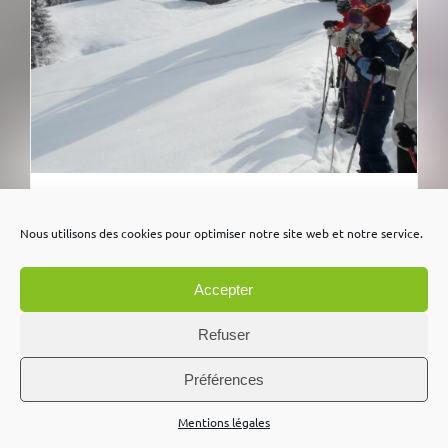
Aller plus loin, plus haut dans des
coins sauvages…sortie journée
Nous utilisons des cookies pour optimiser notre site web et notre service.
55,00
€
Accepter
Refuser
Préférences
Mentions légales