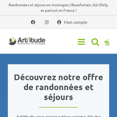
Passer
Randonnées et séjours en montagne | Beaufortain, Val d'Arly,
et partout en France !
au
contenu
Mon compte
Découvrez notre offre
de randonnées et
séjours
Art’titude vous propose hiver comme été des