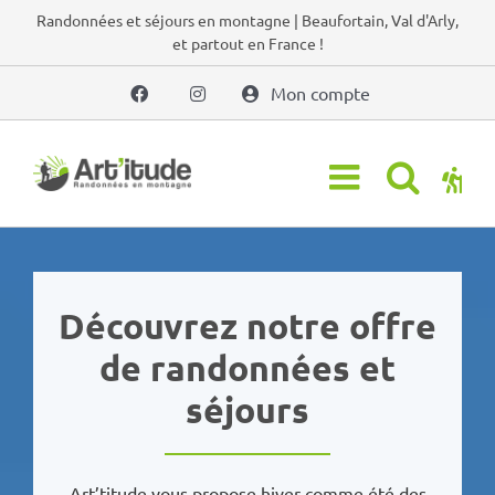
Passer
Randonnées et séjours en montagne | Beaufortain, Val d'Arly,
et partout en France !
au
contenu
Mon compte
Découvrez notre offre
de randonnées et
séjours
Art’titude vous propose hiver comme été des