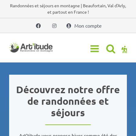
Passer
Randonnées et séjours en montagne | Beaufortain, Val d'Arly,
et partout en France !
au
contenu
Mon compte
Découvrez notre offre
de randonnées et
séjours
Art’titude vous propose hiver comme été des