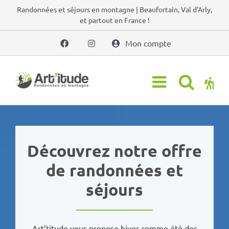
Passer
Randonnées et séjours en montagne | Beaufortain, Val d'Arly,
et partout en France !
au
contenu
Mon compte
Découvrez notre offre
de randonnées et
séjours
Art’titude vous propose hiver comme été des