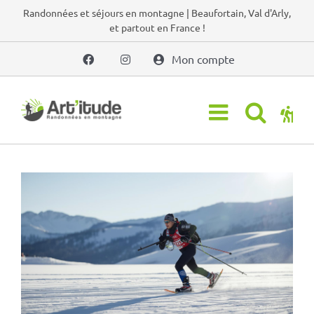
Passer
Randonnées et séjours en montagne | Beaufortain, Val d'Arly,
et partout en France !
au
contenu
Mon compte