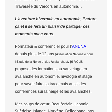
Traversée du Vercors en autonomie…
L’aventure hivernale en autonomie, il adore
ça et il se fera un plaisir de partager ces
moments avec vous.
Formateur & conférencier pour l’
ANENA
depuis plus de 12 ans
(
A
ssociation
N
ationale pour
, je vous
l’
E
tude de la
N
eige et des
A
valanches)
propose des formations au sauvetage en
avalanche en autonomie, nivologie et stage
pour savoir faire sa trace mais aussi des
conférences sur la neige et les avalanches.
Mes coups de cœur: Beaufortain, Laponie
Suèdoise, Islande, Norvège, Belledonne, nos