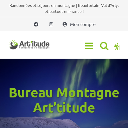
Passer
Randonnées et séjours en montagne | Beaufortain, Val d'Arly,
et partout en France !
au
contenu
Mon compte
Bureau Montagne
Art’titude