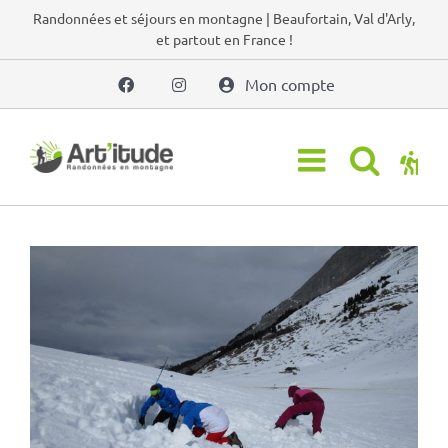
Passer
Randonnées et séjours en montagne | Beaufortain, Val d'Arly,
et partout en France !
au
contenu
Mon compte