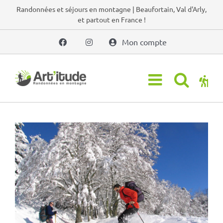
Passer
Randonnées et séjours en montagne | Beaufortain, Val d'Arly,
et partout en France !
au
contenu
Mon compte