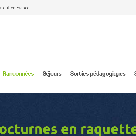
rtout en France !
Randonnées
Séjours
Sorties pédagogiques
nocturnes en raquette