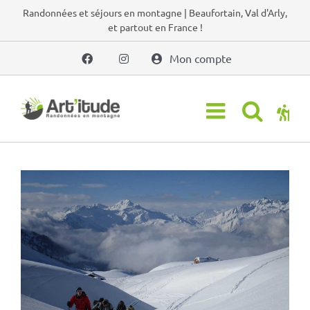
Passer
Randonnées et séjours en montagne | Beaufortain, Val d'Arly,
et partout en France !
au
contenu
Mon compte