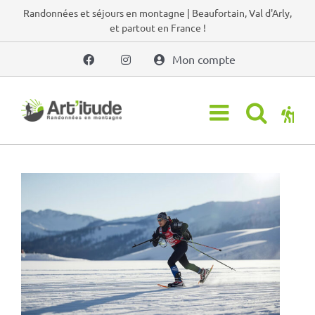
Passer
Randonnées et séjours en montagne | Beaufortain, Val d'Arly,
et partout en France !
au
contenu
Mon compte
Voir
l'image
agrandie