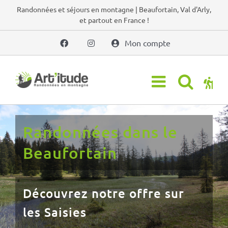
Passer
Randonnées et séjours en montagne | Beaufortain, Val d'Arly,
et partout en France !
au
contenu
Mon compte
Randonnées dans le Val
d'Arly
Découvrez notre offre sur
Crest-Voland