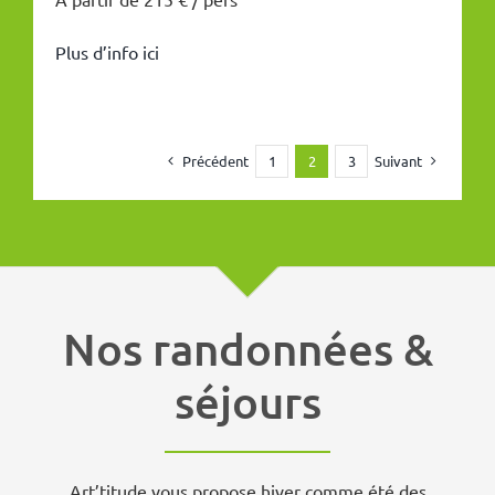
Plus d’info ici
Précédent
Suivant
1
2
3
Nos randonnées &
séjours
Art’titude vous propose hiver comme été des